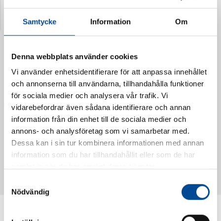
Senast visade produkter
Samtycke
Information
Om
Denna webbplats använder cookies
Vi använder enhetsidentifierare för att anpassa innehållet
och annonserna till användarna, tillhandahålla funktioner
för sociala medier och analysera vår trafik. Vi
vidarebefordrar även sådana identifierare och annan
information från din enhet till de sociala medier och
annons- och analysföretag som vi samarbetar med.
Dessa kan i sin tur kombinera informationen med annan
Vattendoserare Mixometer
Spårkniv Mördarsnigeln
information som du har tillhandahållit eller som de har
62385
62617
samlat in när du har använt deras tjänster.
Samtyckesval
Nödvändig