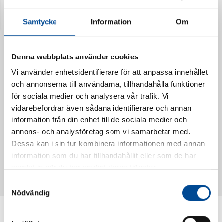
Senast visade produkter
Samtycke
Information
Om
Denna webbplats använder cookies
Vi använder enhetsidentifierare för att anpassa innehållet
och annonserna till användarna, tillhandahålla funktioner
för sociala medier och analysera vår trafik. Vi
vidarebefordrar även sådana identifierare och annan
information från din enhet till de sociala medier och
annons- och analysföretag som vi samarbetar med.
Dessa kan i sin tur kombinera informationen med annan
Vattendoserare Mixometer
Spårkniv Mördarsnigeln
information som du har tillhandahållit eller som de har
62385
62617
samlat in när du har använt deras tjänster.
Samtyckesval
Nödvändig