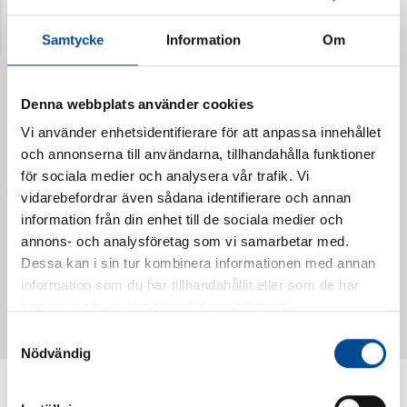
Senast visade produkter
Samtycke
Information
Om
Denna webbplats använder cookies
Vi använder enhetsidentifierare för att anpassa innehållet
och annonserna till användarna, tillhandahålla funktioner
för sociala medier och analysera vår trafik. Vi
vidarebefordrar även sådana identifierare och annan
information från din enhet till de sociala medier och
annons- och analysföretag som vi samarbetar med.
Dessa kan i sin tur kombinera informationen med annan
Vattendoserare Mixometer
Spårkniv Mördarsnigeln
information som du har tillhandahållit eller som de har
62385
62617
samlat in när du har använt deras tjänster.
Samtyckesval
Nödvändig