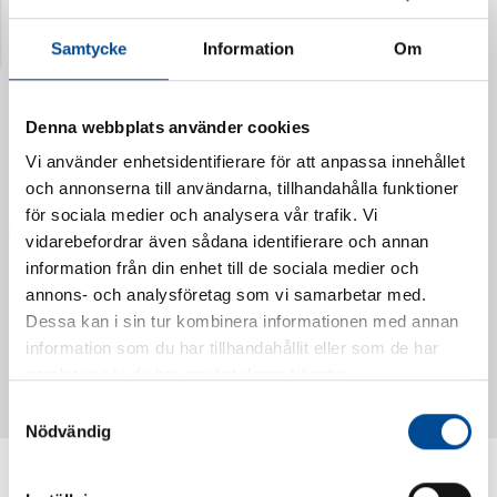
Senast visade produkter
Samtycke
Information
Om
Denna webbplats använder cookies
Vi använder enhetsidentifierare för att anpassa innehållet
och annonserna till användarna, tillhandahålla funktioner
för sociala medier och analysera vår trafik. Vi
vidarebefordrar även sådana identifierare och annan
information från din enhet till de sociala medier och
annons- och analysföretag som vi samarbetar med.
Dessa kan i sin tur kombinera informationen med annan
Vattendoserare Mixometer
Spårkniv Mördarsnigeln
information som du har tillhandahållit eller som de har
62385
62617
samlat in när du har använt deras tjänster.
Samtyckesval
Nödvändig