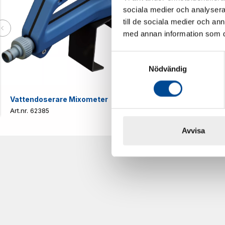
sociala medier och analysera 
till de sociala medier och a
med annan information som du 
Samtyckesval
Nödvändig
Vattendoserare Mixometer
Spårkniv Mö
62385
62617
Avvisa