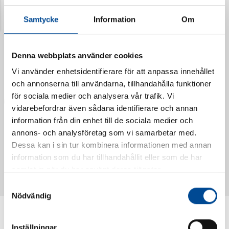
Senast visade produkter
Samtycke
Information
Om
Denna webbplats använder cookies
Vi använder enhetsidentifierare för att anpassa innehållet
och annonserna till användarna, tillhandahålla funktioner
för sociala medier och analysera vår trafik. Vi
vidarebefordrar även sådana identifierare och annan
information från din enhet till de sociala medier och
annons- och analysföretag som vi samarbetar med.
Vattendoserare Mixometer
Spårkniv Mördarsnigeln
Dessa kan i sin tur kombinera informationen med annan
62385
62617
information som du har tillhandahållit eller som de har
samlat in när du har använt deras tjänster.
Samtyckesval
Nödvändig
Inställningar