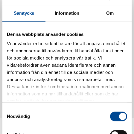
Senast visade produkter
Samtycke
Information
Om
Denna webbplats använder cookies
Vi använder enhetsidentifierare för att anpassa innehållet
och annonserna till användarna, tillhandahålla funktioner
för sociala medier och analysera vår trafik. Vi
vidarebefordrar även sådana identifierare och annan
information från din enhet till de sociala medier och
annons- och analysföretag som vi samarbetar med.
Dessa kan i sin tur kombinera informationen med annan
Vattendoserare Mixometer
Spårkniv Mördarsnigeln
information som du har tillhandahållit eller som de har
62385
62617
samlat in när du har använt deras tjänster.
Samtyckesval
Nödvändig