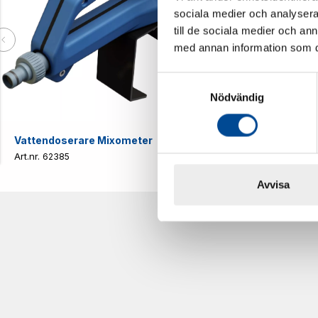
sociala medier och analysera 
till de sociala medier och a
med annan information som du 
Samtyckesval
Nödvändig
Vattendoserare Mixometer
Spårkniv Mö
62385
62617
Avvisa