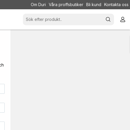
Om Duri
Våra proffsbutiker
Bli kund
Kontakta oss
och