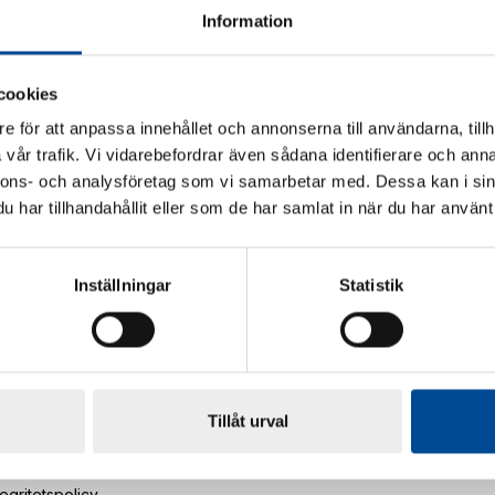
Information
ailadress faktura
*
cookies
ailadress ekonomifrågor
*
e för att anpassa innehållet och annonserna till användarna, tillh
vår trafik. Vi vidarebefordrar även sådana identifierare och anna
nnons- och analysföretag som vi samarbetar med. Dessa kan i sin
ntaktperson förnamn
*
har tillhandahållit eller som de har samlat in när du har använt 
ntaktperson efternamn
*
Inställningar
Statistik
mta i proffsbutik
p via e-handel
Tillåt urval
Jag godkänner Duris hantering av personuppgifter.
*
tegritetspolicy