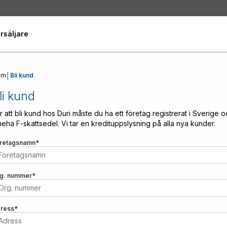
rsäljare
em
│
Bli kund
li kund
r att bli kund hos Duri måste du ha ett företag registrerat i Sverige 
neha F-skattsedel. Vi tar en kredituppslysning på alla nya kunder.
retagsnamn
*
g. nummer
*
ress
*