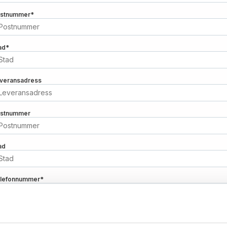
stnummer
*
ad
*
veransadress
stnummer
ad
lefonnummer
*
ailadress orderbekräftelse
*