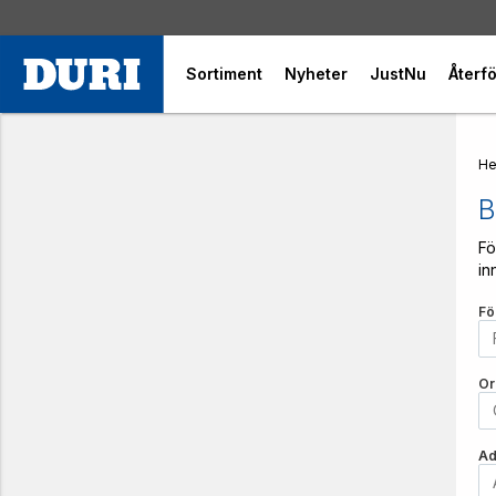
Sortiment
Nyheter
JustNu
Återfö
H
B
Fö
in
Fö
Or
Ad