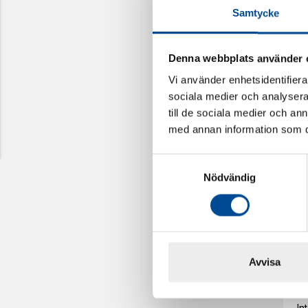
Samtycke
Em
Denna webbplats använder 
Em
Vi använder enhetsidentifierar
sociala medier och analysera 
till de sociala medier och a
Ko
med annan information som du 
Ko
Samtyckesval
Nödvändig
Hä
Kö
Avvisa
In