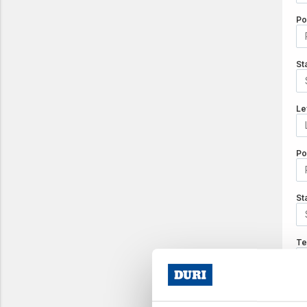
Po
St
Le
Po
St
Te
Em