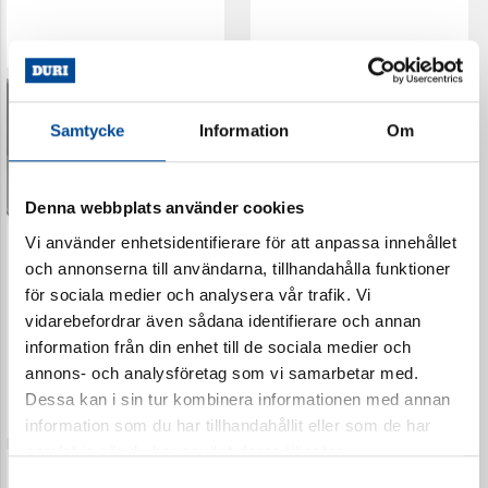
Samtycke
Information
Om
Denna webbplats använder cookies
Vi använder enhetsidentifierare för att anpassa innehållet
och annonserna till användarna, tillhandahålla funktioner
för sociala medier och analysera vår trafik. Vi
vidarebefordrar även sådana identifierare och annan
Duschlist PL 50 Grå
Tapetlist Vit 25 x 25 mm
information från din enhet till de sociala medier och
7502200
7612100
annons- och analysföretag som vi samarbetar med.
Dessa kan i sin tur kombinera informationen med annan
information som du har tillhandahållit eller som de har
samlat in när du har använt deras tjänster.
Samtyckesval