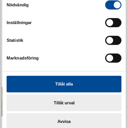
Nödvändig
Inställningar
Statistik
Monteringssats
Monteringssats foder
Marknadsföring
golvsockel 5076 Ek
5082 Vit
77425
77521
Tillåt alla
Tillåt urval
Avvisa