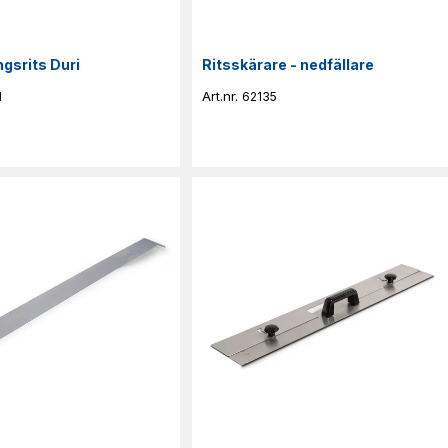
ngsrits Duri
Ritsskärare - nedfällare
1
62135