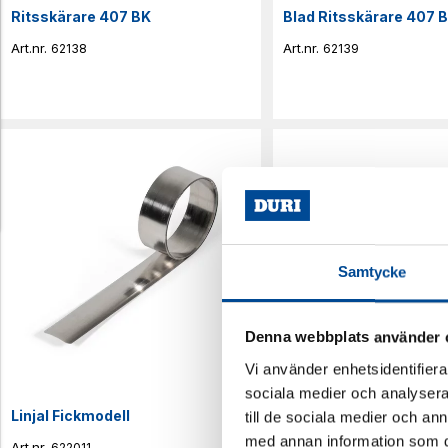
Ritsskärare 407 BK
Blad Ritsskärare 407 
62138
62139
Samtycke
Denna webbplats använder 
Vi använder enhetsidentifierar
sociala medier och analysera 
Linjal Fickmodell
Klämma Stållinjal
till de sociala medier och a
med annan information som du 
622011
62204