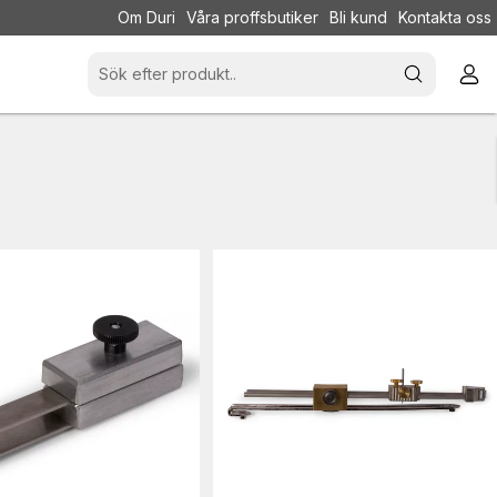
Om Duri
Våra proffsbutiker
Bli kund
Kontakta oss