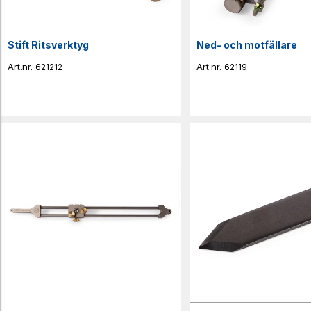
Stift Ritsverktyg
Ned- och motfällare
621212
62119