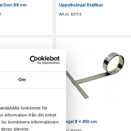
al Duri 99 cm
Uppvikslinjal Ställbar
1
62173
Om
andahålla funktioner för
n information från din enhet
 x 210 cm
T-linjal 8 x 410 cm
 tur kombinera informationen
deras tjänster.
30
62232