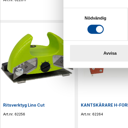
Samtyckesval
Nödvändig
Avvisa
Ritsverktyg Lino Cut
KANTSKÄRARE H-FO
62256
62264