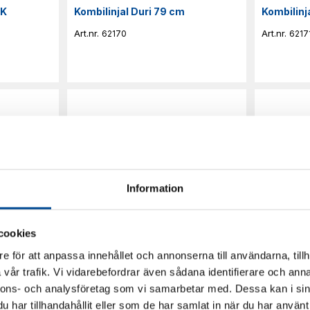
BK
Kombilinjal Duri 79 cm
Kombilinj
62170
6217
Information
cookies
e för att anpassa innehållet och annonserna till användarna, tillh
vår trafik. Vi vidarebefordrar även sådana identifierare och anna
Stållinjal Förlängningsbar
T-linjal 8
nnons- och analysföretag som vi samarbetar med. Dessa kan i sin
har tillhandahållit eller som de har samlat in när du har använt 
62210
622