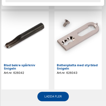
Blad bakre spårkniv
Bottenplatta med styrblad
Snigeln
Snigeln
626042
626043
LADDA FLER