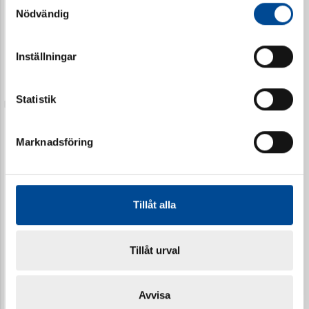
Nödvändig
Spårblad
Styrblad Spårkniv Duri
62602
626021
Inställningar
Statistik
Marknadsföring
Tillåt alla
Tillåt urval
Spårkniv Snigeln
Blad främre spårkniv
Snigeln
62604
626041
Avvisa