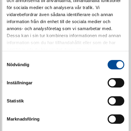
och annonserna till användarna, tillhandahålla funktioner
för sociala medier och analysera vår trafik. Vi
vidarebefordrar även sådana identifierare och annan
information från din enhet till de sociala medier och
annons- och analysföretag som vi samarbetar med.
Dessa kan i sin tur kombinera informationen med annan
information som du har tillhandahållit eller som de har
samlat in när du har använt deras tjänster.
Sågblad Fein Dubbel 35
Sågblad Fein Dubbel 35
mm Multimaster
mm Multimaster
Samtyckesval
34701
34702
Nödvändig
Inställningar
Statistik
Marknadsföring