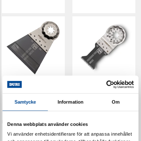
Sågblad Fein E-CUT 65
Sågblad Fein Dubbel 35
mm Longlife Multimaster
mm Multimaster
34697
34700
Samtycke
Information
Om
Denna webbplats använder cookies
Vi använder enhetsidentifierare för att anpassa innehållet